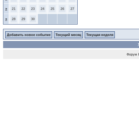
»
21
22
23
24
25
26
27
»
28
29
30
Добавить новое событие
Текущий месяц
Текущая неделя
Форум